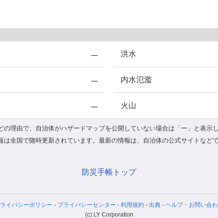
洪水
内水氾濫
火山
どの理由で、自治体がハザードマップを公開していない場合は「ー」と表示
報は全国で随時更新されています。最新の情報は、自治体の公式サイトなど
防災手帳トップ
ライバシーポリシー
プライバシーセンター
利用
規約
出典
ヘルプ
・お問い合わ
(c) LY Corporation