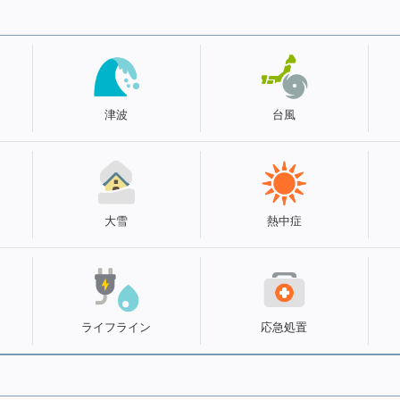
津波
台風
大雪
熱中症
ライフライン
応急処置