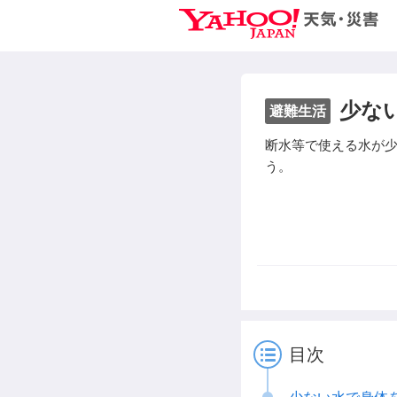
少な
避難生活
断水等で使える水が
う。
目次