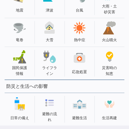
大雨・土
地震
津波
台風
砂災害
竜巻
大雪
熱中症
火山噴火
国民保護
ライフラ
災害時の
応急処置
情報
イン
知恵
防災と生活への影響
避難の流
日常の備え
避難生活
生活再建
れ