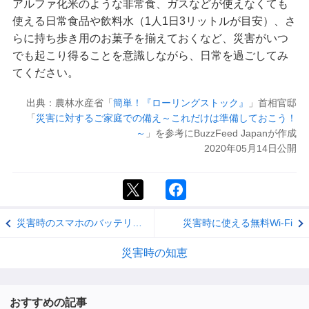
アルファ化米のような非常食、ガスなどが使えなくても
使える日常食品や飲料水（1人1日3リットルが目安）、さ
らに持ち歩き用のお菓子を揃えておくなど、災害がいつ
でも起こり得ることを意識しながら、日常を過ごしてみ
てください。
出典：農林水産省「
簡単！『ローリングストック』
」首相官邸
「
災害に対するご家庭での備え～これだけは準備しておこう！
～
」を参考にBuzzFeed Japanが作成
2020年05月14日公開
災害時のスマホのバッテリー節約テクニックとスマホ利用法
災害時に使える無料Wi-Fi
災害時の知恵
おすすめの記事