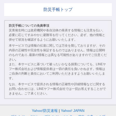
防災手帳トップ
防災手帳についての免責事項
災害発生時には政府機関や各自治体の発表する情報にも注意を払い、
必要に応じてすみやかに避難等を行ってください。必ず、他の情報と
併せて状況を確認するようにお願いいたします。
本サービスでは情報の伝達に関しては万全を期しておりますが、その
内容の正確性や完全性を保証するものではありません。情報は公開時
のものであり､最新の情報とは異なる可能性がありますのでご注意くだ
さい｡
また、本サービスに基づいて被ったいかなる損害についても、LINEヤ
フー株式会社および情報提供者は一切の責任を負いかねます。情報は
ご自身の判断と責任においてご利用いただきますようお願いいたしま
す。
なお、本サービスで提供される情報の正確性や詳細情報などに関する
お問い合わせには、LINEヤフー株式会社では一切お答えすることがで
きません。ご了承ください。
Yahoo!防災速報
Yahoo! JAPAN