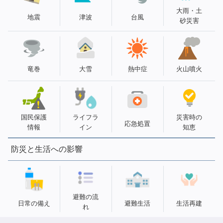
大雨・土
地震
津波
台風
砂災害
竜巻
大雪
熱中症
火山噴火
国民保護
ライフラ
災害時の
応急処置
情報
イン
知恵
防災と生活への影響
避難の流
日常の備え
避難生活
生活再建
れ