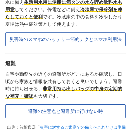
水に備え
生活用水用に湯船に満タンの水を貯め飲料水も
用意
してください。停電などに備え
冷凍庫で保冷剤を凍
らしておくと便利
です。冷蔵庫の中の食料を冷やしたり
夏場は熱中症対策として使えます。
災害時のスマホのバッテリー節約テクとスマホ利用法
避難
自宅や勤務先の近くの避難所がどこにあるか確認し、日
頃から家族と情報を共有しておくと良いでしょう。避難
時に持ち出せる、
非常用持ち出しバッグの中身の定期的
な補充・確認
も大切です。
避難の注意点と避難所に行けない時
出典：首相官邸「
災害に対するご家庭での備え〜これだけは準備