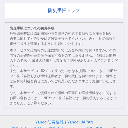
防災手帳トップ
防災手帳についての免責事項
災害発生時には政府機関や各自治体の発表する情報にも注意を払い、
必要に応じてすみやかに避難等を行ってください。必ず、他の情報と
併せて状況を確認するようにお願いいたします。
本サービスでは情報の伝達に関しては万全を期しておりますが、その
内容の正確性や完全性を保証するものではありません。情報は公開時
のものであり､最新の情報とは異なる可能性がありますのでご注意くだ
さい｡
また、本サービスに基づいて被ったいかなる損害についても、LINEヤ
フー株式会社および情報提供者は一切の責任を負いかねます。情報は
ご自身の判断と責任においてご利用いただきますようお願いいたしま
す。
なお、本サービスで提供される情報の正確性や詳細情報などに関する
お問い合わせには、LINEヤフー株式会社では一切お答えすることがで
きません。ご了承ください。
Yahoo!防災速報
Yahoo! JAPAN